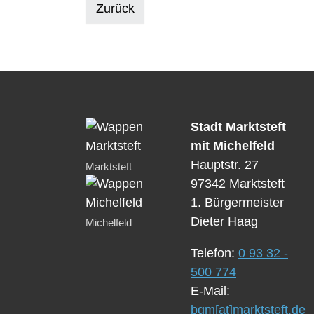
Zurück
Stadt Marktsteft
mit Michelfeld
Hauptstr. 27
Marktsteft
97342 Marktsteft
1. Bürgermeister
Dieter Haag
Michelfeld
Telefon:
0 93 32 -
500 774
E-Mail:
bgm[at]marktsteft.de