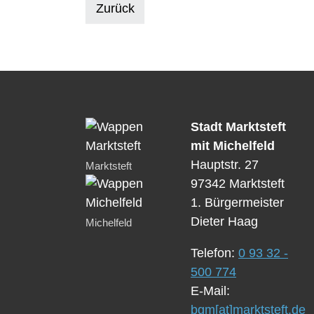
Zurück
Stadt Marktsteft
mit Michelfeld
Hauptstr. 27
Marktsteft
97342 Marktsteft
1. Bürgermeister
Dieter Haag
Michelfeld
Telefon:
0 93 32 -
500 774
E-Mail:
bgm[at]marktsteft.de